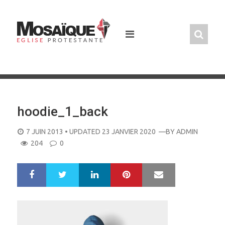
Skip
to
content
hoodie_1_back
POSTED
7 JUIN 2013
• UPDATED 23 JANVIER 2020
—BY
ADMIN
ON
204
0
LinkedIn
Pinterest
Mail
S
T
h
w
a
e
r
e
e
t